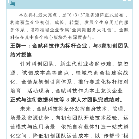
与
本次典礼最大亮点，是“6+3+3”服务矩阵正式发布，
构建覆盖企业初创、成长、转型、发展全生命周期的服
务体系，堪称桂城企业专属"全周期服务大礼包"。金赋
科技在其中多个核心板块均有深度参与。
王牌一：金赋科技作为标杆企业，与8家初创团队
结对授旗
针对科创团队、新生代创业者起步难、缺资
源、试错成本高等痛点，桂城总商会搭建实战
化、全链条初创引育体系，推行赛道化标杆结对
培育。活动现场，金赋科技作为本土龙头企业，
正式与达衍数据科技等 8 家人才团队完成结对。
未来，
金赋科技
将充分发挥自身技术、管理、
场景及资源优势，向初创团队开放技术经验、运
营模式与应用场景，依托自有载体打造一站式孵
化空间，降低初创团队运营成本，以
“传帮带”模