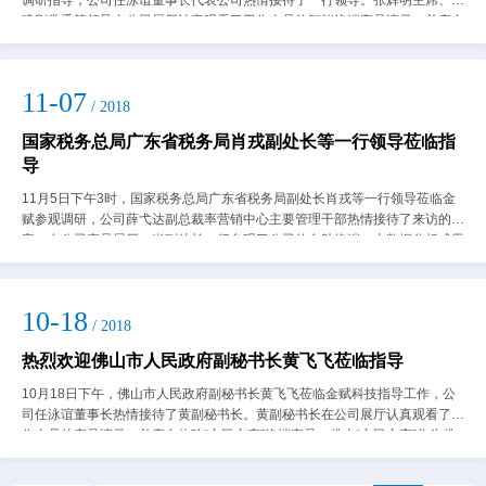
调研指导，公司任泳谊董事长代表公司热情接待了一行领导。张辉明主席、潘
建刚常委等领导在公司展厅认真观看了工作人员的智能终端产品演示，并亲自
体验了智能服务厅的创新型服务模式。...
11-07
/ 2018
国家税务总局广东省税务局肖戎副处长等一行领导莅临指
导
11月5日下午3时，国家税务总局广东省税务局副处长肖戎等一行领导莅临金
赋参观调研，公司薛弋达副总裁率营销中心主要管理干部热情接待了来访的嘉
宾。在公司产品展厅，肖副处长一行参观了公司的自助终端、大数据分析成果
以及创新研发的人工智能柜台，并认真...
10-18
/ 2018
热烈欢迎佛山市人民政府副秘书长黄飞飞莅临指导
10月18日下午，佛山市人民政府副秘书长黄飞飞莅临金赋科技指导工作，公
司任泳谊董事长热情接待了黄副秘书长。黄副秘书长在公司展厅认真观看了工
作人员的产品演示，并亲自体验“市民之窗”终端产品。佛山“市民之窗”作为佛
山市民生工程的代表作之一，已实...