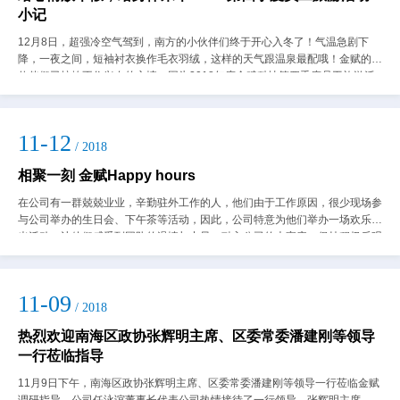
小记
12月8日，超强冷空气驾到，南方的小伙伴们终于开心入冬了！气温急剧下
降，一夜之间，短袖衬衣换作毛衣羽绒，这样的天气跟温泉最配哦！金赋的小
伙伴们已按捺不住兴奋的心情，因为2018年度金赋科技第四季度员工旅游活
动就要出发囖！本次旅途首站是有广东...
11-12
/ 2018
相聚一刻 金赋Happy hours
在公司有一群兢兢业业，辛勤驻外工作的人，他们由于工作原因，很少现场参
与公司举办的生日会、下午茶等活动，因此，公司特意为他们举办一场欢乐时
光活动。让他们感受到团队的温情与力量，融入公司的大家庭，保持积极乐观
的工作心态。公司薛弋达副总裁、苏洪林...
11-09
/ 2018
热烈欢迎南海区政协张辉明主席、区委常委潘建刚等领导
一行莅临指导
11月9日下午，南海区政协张辉明主席、区委常委潘建刚等领导一行莅临金赋