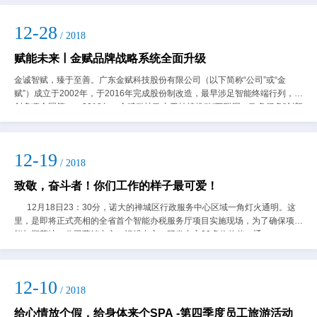
12-28
/ 2018
赋能未来ￜ金赋品牌战略系统全面升级
金诚智赋，臻于至善。广东金赋科技股份有限公司（以下简称“公司”或“金
赋”）成立于2002年，于2016年完成股份制改造，最早涉足智能终端行列，开
创多项全国第一；2018年，金赋科技致力于持续推动“互联网＋政务服务”创新
发展，助力佛山市24小...
12-19
/ 2018
致敬，奋斗者！你们工作的样子最可爱！
12月18日23：30分，诺大的禅城区行政服务中心区域一角灯火通明。这
里，是即将正式亮相的全省首个智能办税服务厅项目实施现场，为了确保项目
能如期落地，公司营销中心、运维中心、研发中心20多位伙伴，通...
12-10
/ 2018
给心情放个假，给身体来个SPA -第四季度员工旅游活动