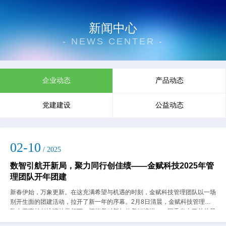
新闻中心
- NEWS CENTER -
企业动态
产品动态
党建建设
公益动态
02-10
/ 2025
数智引航开新局，聚力同行创佳绩——金赋科技2025年管
理团队开年团建
新春伊始，万象更新。在这充满希望与机遇的时刻，金赋科技管理团队以一场
别开生面的团建活动，拉开了新一年的序幕。2月8日清晨，金赋科技管理团
队在董事长任泳谊的带领下，怀揣着对新年的美好憧憬，一同乘坐大巴前往风
景秀丽的西樵山开展祈福团建活动。西樵...