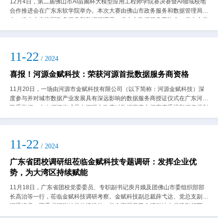
12月4日，第二届佛山市AI苗圃杯大模型应用工程师学院赛决赛暨AI领域校地
合作推进会在广东东软学院举办。本次大赛由佛山市政务服务和数据管理局主
办，佛山市南海区政务服务和数据管理局、佛山市数据服务商协会、佛山市南
海区大数据产业协会承办。第二届...
11-22
/ 2024
喜报！河源金赋科技：荣获河源首批数据服务商资格
11月20日，一场由河源市金赋科技有限公司（以下简称：河源金赋科技）深
度参与并对城市数据产业发展具有深远影响的数据服务商授证仪式在广东河源
隆重举行。本次授证仪式是在河源市政府对数据要素市场高度重视和积极规划
的背景下开展的，此次评审历时多月，...
11-22
/ 2024
广东省团校调研组莅临金赋科技专题调研：发挥企业优
势，为大湾区持续赋能
11月18日，广东省团校党委委员、专职副书记庾月娥及团佛山市委组织部部
长高治等一行，莅临金赋科技调研考察。金赋科技副总裁薛弋达、党总支副书
记梁绮雯、团委书记张健桦热情接待，并全面展示了金赋科技在党建引领下，
团委青年在公司创新发展下的工作成果...