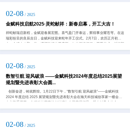
02-08
/ 2025
金赋科技启航2025·灵蛇献祥：新春启幕，开工大吉！
祥蛇献瑞启新程，金赋迎春展宏图。喜气盈门开泰运，辉煌事业耀苍穹。在这
瑞彩纷呈的良辰吉日，金赋科技迎来蛇年开工仪式。2月7日，农历正月初
十，金赋人欢聚一堂，满怀激情地开启新一年的辉煌征程！开工仪式，祈福新
春金赋科技的开工仪式在欢声笑语中拉开帷...
02-08
/ 2025
数智引航 迎风破浪 ——金赋科技2024年度总结2025展望
规划暨先进表彰大会圆...
创新奋进，铸就辉煌。1月22日下午，“数智引航 迎风破浪”——金赋科技
2024 年度总结 2025 展望规划暨先进表彰大会在瀚天科技城创享家一楼会议
中心隆重召开。金赋科技董事长任泳谊与公司高层领导、股东以及全体金...
02-08
/ 2025